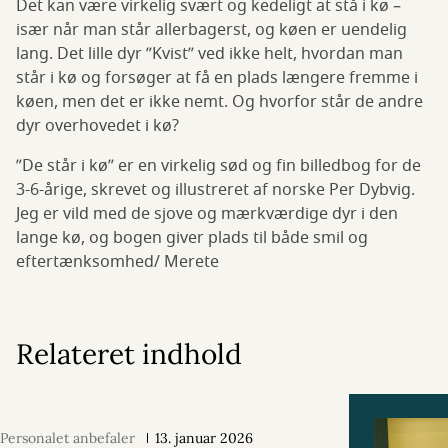
Det kan være virkelig svært og kedeligt at stå i kø –
især når man står allerbagerst, og køen er uendelig
lang. Det lille dyr ”Kvist” ved ikke helt, hvordan man
står i kø og forsøger at få en plads længere fremme i
køen, men det er ikke nemt. Og hvorfor står de andre
dyr overhovedet i kø?
”De står i kø” er en virkelig sød og fin billedbog for de
3-6-årige, skrevet og illustreret af norske Per Dybvig.
Jeg er vild med de sjove og mærkværdige dyr i den
lange kø, og bogen giver plads til både smil og
eftertænksomhed/ Merete
Relateret indhold
Personalet anbefaler
13. januar 2026