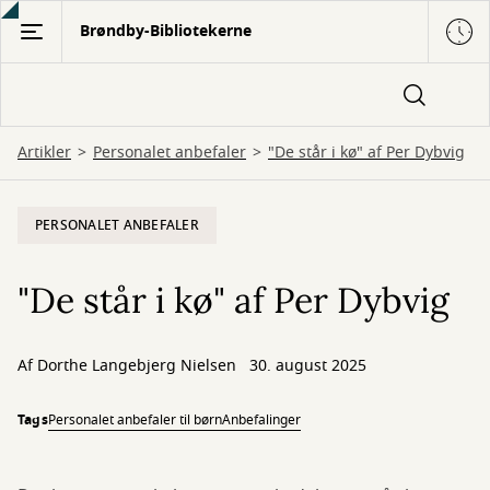
Gå
Brøndby-Bibliotekerne
til
hovedindhold
Artikler
Personalet anbefaler
"De står i kø" af Per Dybvig
PERSONALET ANBEFALER
"De står i kø" af Per Dybvig
Af
Dorthe Langebjerg Nielsen
30. august 2025
Tags
Personalet anbefaler til børn
Anbefalinger