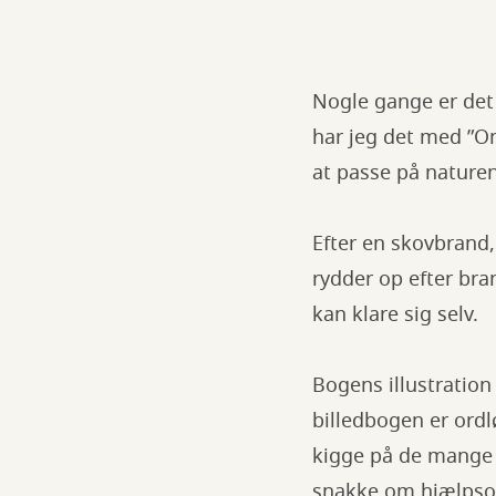
Nogle gange er det 
har jeg det med ”On
at passe på naturen
Efter en skovbrand
rydder op efter bra
kan klare sig selv.
Bogens illustration
billedbogen er ordl
kigge på de mange 
snakke om hjælpsom