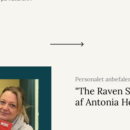
Personalet anbefale
2026
"The Raven S
af Antonia 