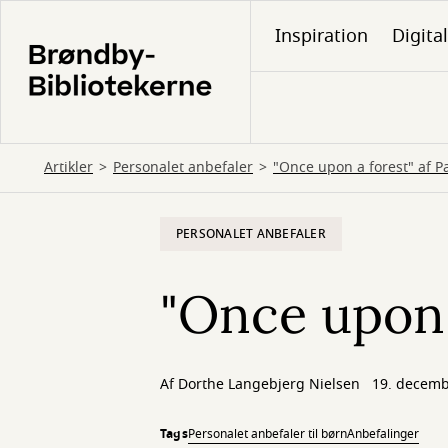
Gå
Inspiration
Digita
til
hovedindhold
Artikler
Personalet anbefaler
"Once upon a forest" af 
PERSONALET ANBEFALER
"Once upon 
Af
Dorthe Langebjerg Nielsen
19. decemb
Tags
Personalet anbefaler til børn
Anbefalinger