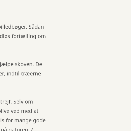
billedbøger. Sådan
rdløs fortælling om
hjælpe skoven. De
r, indtil træerne
trejf. Selv om
blive ved med at
sis for mange gode
på naturen. /