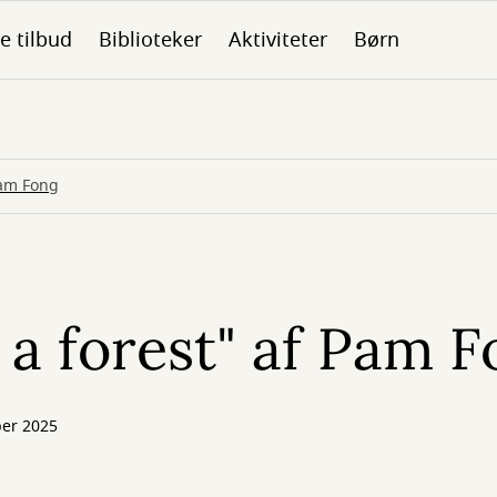
le tilbud
Biblioteker
Aktiviteter
Børn
Pam Fong
a forest" af Pam F
er 2025