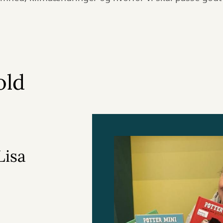
old
Lisa