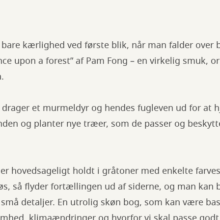
bare kærlighed ved første blik, når man falder over 
ce upon a forest” af Pam Fong – en virkelig smuk, o
.
, drager et murmeldyr og hendes fugleven ud for at 
nden og planter nye træer, som de passer og beskytte
 er hovedsageligt holdt i gråtoner med enkelte farves
øs, så flyder fortællingen ud af siderne, og man kan 
små detaljer. En utrolig skøn bog, som kan være ba
hed, klimaændringer og hvorfor vi skal passe godt 