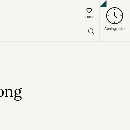
Husk
Åbningstider
ong