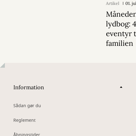
Artikel
01. j
Månede
lydbog: 
eventyr t
familien
Information
Sådan gør du
Reglement
Åbningstider