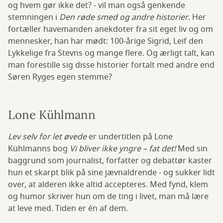
og hvem gør ikke det? - vil man også genkende
stemningen i
Den røde smed og andre historier
. Her
fortæller havemanden anekdoter fra sit eget liv og om
mennesker, han har mødt: 100-årige Sigrid, Leif den
Lykkelige fra Stevns og mange flere. Og ærligt talt, kan
man forestille sig disse historier fortalt med andre end
Søren Ryges egen stemme?
Lone Kühlmann
Lev selv for let øvede
er undertitlen på Lone
Kühlmanns bog
Vi bliver ikke yngre – fat det!
Med sin
baggrund som journalist, forfatter og debattør kaster
hun et skarpt blik på sine jævnaldrende - og sukker lidt
over, at alderen ikke altid accepteres. Med fynd, klem
og humor skriver hun om de ting i livet, man må lære
at leve med. Tiden er én af dem.