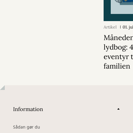
Artikel
01. j
Månede
lydbog: 
eventyr t
familien
Information
Sådan gør du