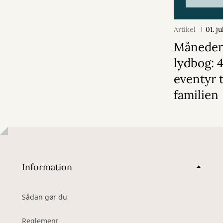
Artikel
01. j
Månede
lydbog: 
eventyr t
familien
Information
Sådan gør du
Reglement