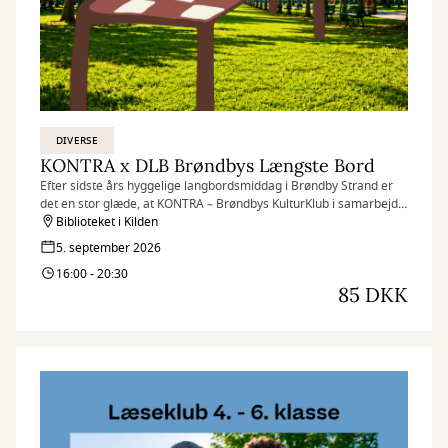
DIVERSE
KONTRA x DLB Brøndbys Længste Bord
Efter sidste års hyggelige langbordsmiddag i Brøndby Strand er
det en stor glæde, at KONTRA – Brøndbys KulturKlub i samarbejde
med Kulturhuset Kilden, Det Længste Bord (DLB), lokale aktører
Biblioteket i Kilden
og spændende nye samarbejdspartnere dækker op til
5. september 2026
langbordsmiddag i Brøndbyøster.
16:00 - 20:30
85 DKK