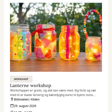
WORKSHOP
Lanterne workshop
Workshoppen er gratis, og alle kan være med. Kig forbi og vær
med til at skabe farverig og bæredygtig kunst til byens store
fællesspisning.
Biblioteket i Kilden
Børn og familie og som et opløb til DLB (Det længste bord) d. 5.
29. august 2026
september i Kilden