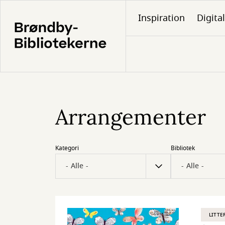
Gå
Inspiration
Digita
til
hovedindhold
Arrangementer
Kategori
Bibliotek
LITTE