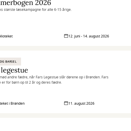
merbogen 2026
 største læsekampagne for alle 6-15 årige.
blioteket
12. juni - 14. august 2026
OG BARSEL
 legestue
ød andre fædre, når Fars Legestue slår dørene op i Brønden. Fars
 er for børn op til 2 år og deres fædre.
oteket i Brønden
11. august 2026