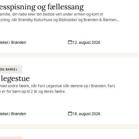
esspisning og fællessang
familie, din nabo eller din bedste ven under armen og kom til
isning, når Brøndby Kulturhuse og Biblioteker og Brønden & Bønnen
 til fællesspisning i Kulturhuset Brønden.
oteket i Brønden
12. august 2026
OG BARSEL
 legestue
ød andre fædre, når Fars Legestue slår dørene op i Brønden. Fars
 er for børn op til 2 år og deres fædre.
oteket i Brønden
18. august 2026