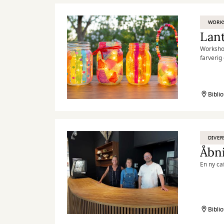
WORK
Lan
Workshop
farverig
Børn og 
Kilden
Biblio
DIVER
Åbni
En ny ca
Biblio