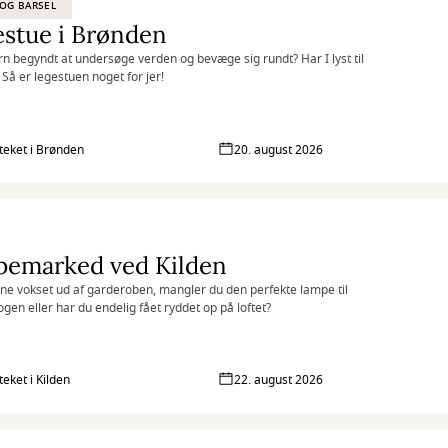
OG BARSEL
stue i Brønden
arn begyndt at undersøge verden og bevæge sig rundt? Har I lyst til
 Så er legestuen noget for jer!
oteket i Brønden
20. august 2026
pemarked ved Kilden
ne vokset ud af garderoben, mangler du den perfekte lampe til
gen eller har du endelig fået ryddet op på loftet?
teket i Kilden
22. august 2026