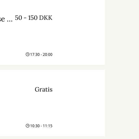
50 - 150 DKK
Countryaften: The Bobby Tenderloin Universe og Aske Skat (med mulighed for fællesspisning)
17:30 - 20:00
Gratis
10:30 - 11:15