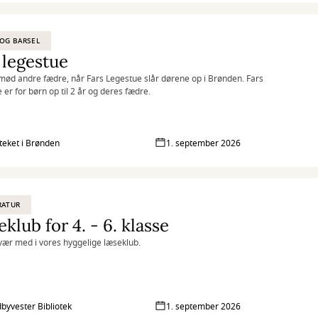
OG BARSEL
 legestue
ød andre fædre, når Fars Legestue slår dørene op i Brønden. Fars
 er for børn op til 2 år og deres fædre.
oteket i Brønden
1. september 2026
RATUR
klub for 4. - 6. klasse
ær med i vores hyggelige læseklub.
byvester Bibliotek
1. september 2026