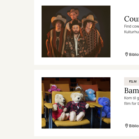
Find cow
Kulturhu
Bibli
FILM
Bam
Kom til 
film for
Bibli