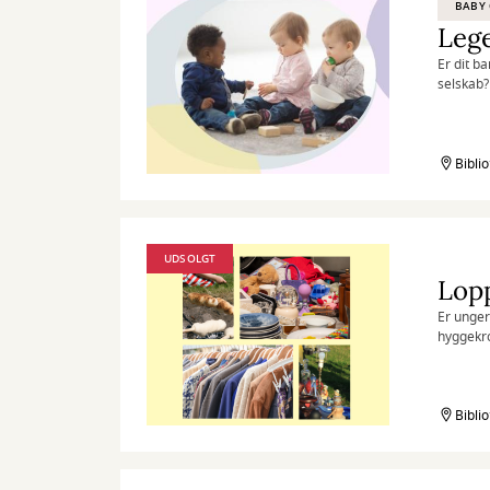
BABY 
Lege
Er dit b
selskab?
Bibli
UDSOLGT
Lop
Er unger
hyggekro
Biblio