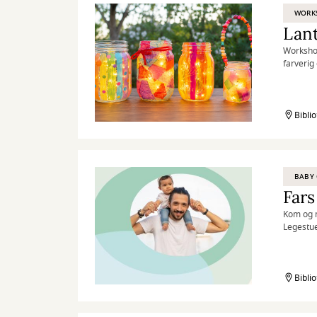
WORK
Lan
Workshop
farverig
Børn og 
Kilden
Biblio
BABY 
Fars
Kom og m
Legestue
Bibli