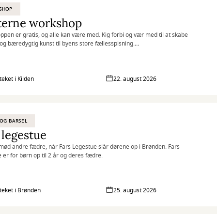
SHOP
terne workshop
pen er gratis, og alle kan være med. Kig forbi og vær med til at skabe
 og bæredygtig kunst til byens store fællesspisning.
familie og som et opløb til DLB (Det længste bord) d. 5. september i
teket i Kilden
22. august 2026
OG BARSEL
 legestue
ød andre fædre, når Fars Legestue slår dørene op i Brønden. Fars
 er for børn op til 2 år og deres fædre.
oteket i Brønden
25. august 2026