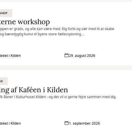
SHOP
terne workshop
pen er gratis, og alle kan være med. Kig forbi og vær med til at skabe
 og bæredygtig kunst til byens store fællesspisning.
familie og som et opløb til DLB (Det længste bord) d. 5. september i
teket i Kilden
29. august 2026
SE
ng af Kaféen i Kilden
fé åbner i Kulturhuset Kilden - og det vil vi gerne fejre sammen med dig.
teket i Kilden
1. september 2026