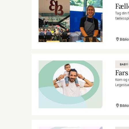
Fæll
Tag din 
fællessp
inviterer
Bibli
BABY 
Fars
Kom og m
Legestue
Bibli