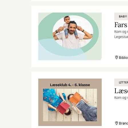
BABY 
Fars
Kom og m
Legestue
Bibli
LITTE
Læse
Kom og v
Brønd