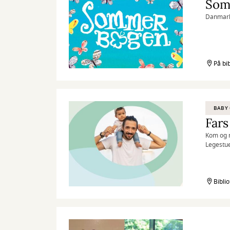
Som
Danmarks
På bi
BABY 
Fars
Kom og m
Legestue
Bibli