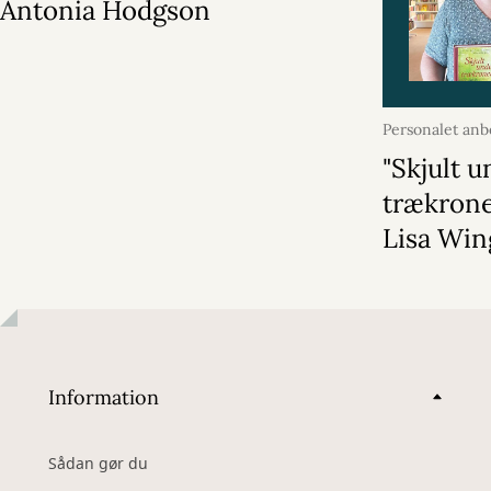
Antonia Hodgson
Personalet anb
januar 2026
"Skjult 
trækrone
Lisa Win
Information
Sådan gør du