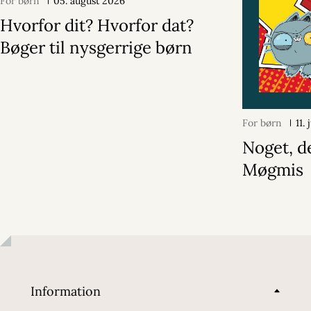
For børn
05. august 2026
Hvorfor dit? Hvorfor dat?
Bøger til nysgerrige børn
For børn
11.
Noget, d
Møgmis
Information