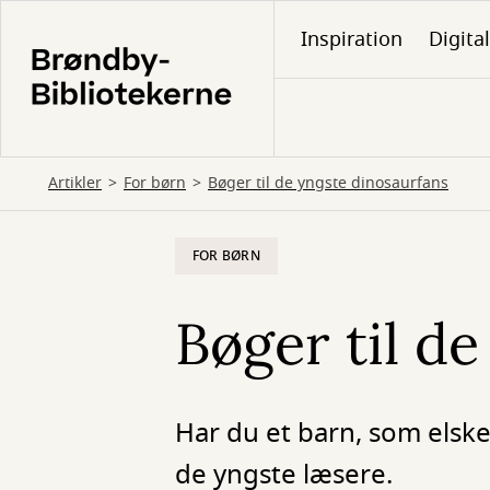
Gå
Inspiration
Digita
til
hovedindhold
Artikler
For børn
Bøger til de yngste dinosaurfans
FOR BØRN
Bøger til d
Har du et barn, som elske
de yngste læsere.