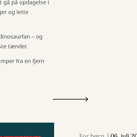
at gå på opdagelse i
ger og lette
dinosaurfan – og
gste tænder.
æmper fra en fjern
For børn
06. juli 2