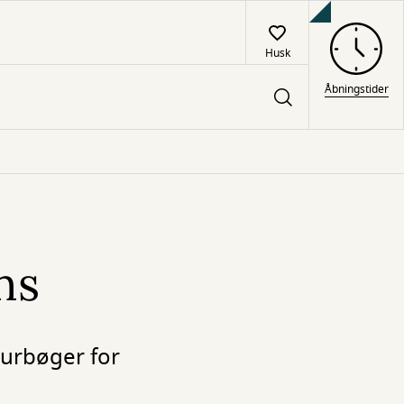
Husk
Åbningstider
ns
aurbøger for