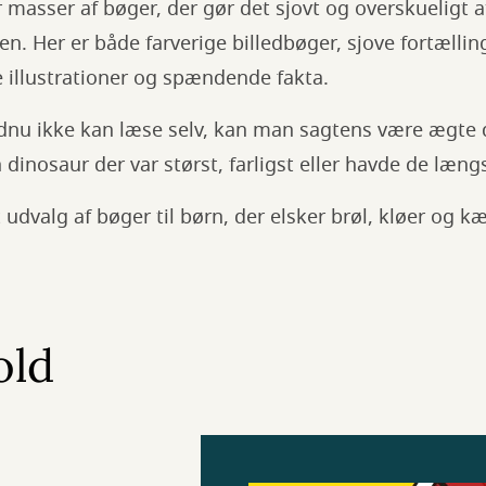
r masser af bøger, der gør det sjovt og overskueligt 
en. Her er både farverige billedbøger, sjove fortællin
 illustrationer og spændende fakta.
nu ikke kan læse selv, kan man sagtens være ægte 
n dinosaur der var størst, farligst eller havde de læn
 udvalg af bøger til børn, der elsker brøl, kløer og k
old