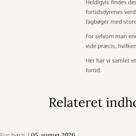
Heldigvis findes de
fortidsdyrenes verd
fagbøger med store
For selvom man end
vide præcis, hvilke
Her har vi samlet et
fortid.
Relateret indh
For børn
05. august 2026