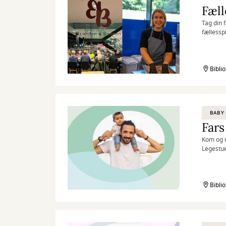
Fæll
Tag din 
fællessp
inviterer
Bibli
BABY 
Fars
Kom og m
Legestue
Bibli