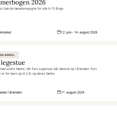
merbogen 2026
 største læsekampagne for alle 6-15 årige.
blioteket
12. juni - 14. august 2026
OG BARSEL
 legestue
ød andre fædre, når Fars Legestue slår dørene op i Brønden. Fars
 er for børn op til 2 år og deres fædre.
oteket i Brønden
11. august 2026