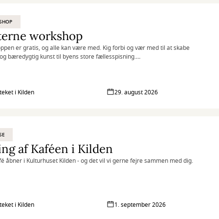
SHOP
terne workshop
pen er gratis, og alle kan være med. Kig forbi og vær med til at skabe
 og bæredygtig kunst til byens store fællesspisning.
familie og som et opløb til DLB (Det længste bord) d. 5. september i
teket i Kilden
29. august 2026
SE
ng af Kaféen i Kilden
fé åbner i Kulturhuset Kilden - og det vil vi gerne fejre sammen med dig.
teket i Kilden
1. september 2026