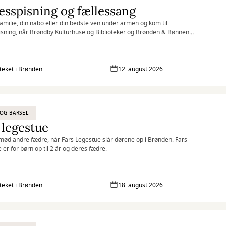
esspisning og fællessang
familie, din nabo eller din bedste ven under armen og kom til
isning, når Brøndby Kulturhuse og Biblioteker og Brønden & Bønnen
 til fællesspisning i Kulturhuset Brønden.
oteket i Brønden
12. august 2026
OG BARSEL
 legestue
ød andre fædre, når Fars Legestue slår dørene op i Brønden. Fars
 er for børn op til 2 år og deres fædre.
oteket i Brønden
18. august 2026