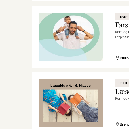
BABY 
Fars
Kom og m
Legestue
Bibli
LITTE
Læse
Kom og v
Brønd