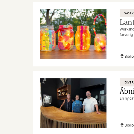
WORK
Lan
Workshop
farverig
Børn og 
Kilden
Biblio
DIVER
Åbni
En ny ca
Biblio