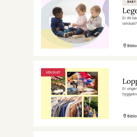
BABY 
Lege
Er dit b
selskab?
Bibli
UDSOLGT
Lop
Er unger
hyggekro
Biblio