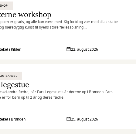
SHOP
terne workshop
pen er gratis, og alle kan være med. Kig forbi og vær med til at skabe
 og bæredygtig kunst til byens store fællesspisning.
familie og som et opløb til DLB (Det længste bord) d. 5. september i
teket i Kilden
22. august 2026
OG BARSEL
 legestue
ød andre fædre, når Fars Legestue slår dørene op i Brønden. Fars
 er for børn op til 2 år og deres fædre.
oteket i Brønden
25. august 2026