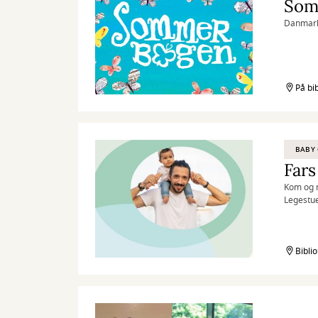
Som
Danmarks
På bi
BABY 
Fars
Kom og m
Legestue
Bibli