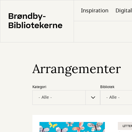
Gå
Inspiration
Digita
til
hovedindhold
Arrangementer
Kategori
Bibliotek
LITTE