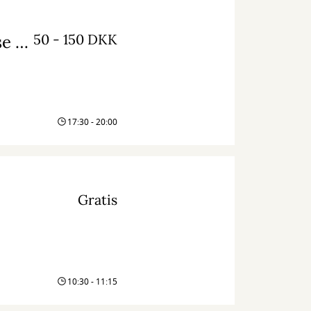
50 - 150 DKK
Countryaften: The Bobby Tenderloin Universe og Aske Skat (med mulighed for fællesspisning)
17:30 - 20:00
Gratis
10:30 - 11:15