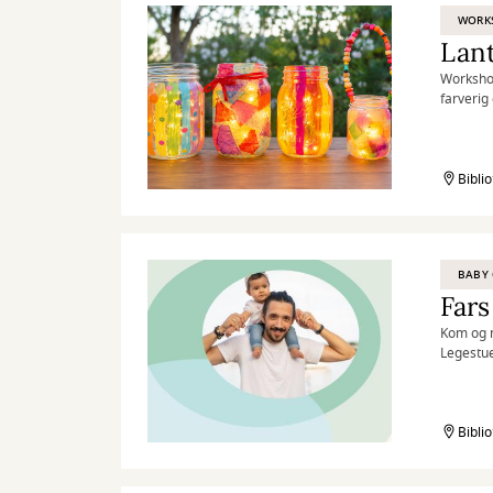
WORK
Lan
Workshop
farverig
Børn og 
Kilden
Biblio
BABY 
Fars
Kom og m
Legestue
Bibli