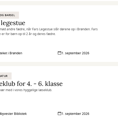
OG BARSEL
 legestue
ød andre fædre, når Fars Legestue slår dørene op i Brønden. Fars
 er for børn op til 2 år og deres fædre.
oteket i Brønden
1. september 2026
RATUR
klub for 4. - 6. klasse
ær med i vores hyggelige læseklub.
byvester Bibliotek
1. september 2026