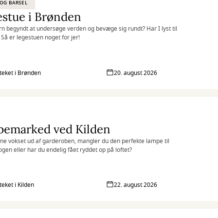
OG BARSEL
stue i Brønden
arn begyndt at undersøge verden og bevæge sig rundt? Har I lyst til
 Så er legestuen noget for jer!
oteket i Brønden
20. august 2026
pemarked ved Kilden
ne vokset ud af garderoben, mangler du den perfekte lampe til
gen eller har du endelig fået ryddet op på loftet?
teket i Kilden
22. august 2026