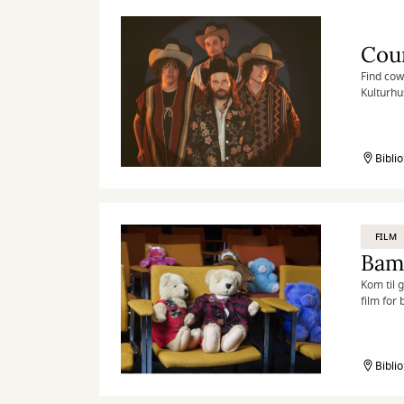
Find cow
Kulturhu
Bibli
FILM
Bam
Kom til 
film for
Bibli