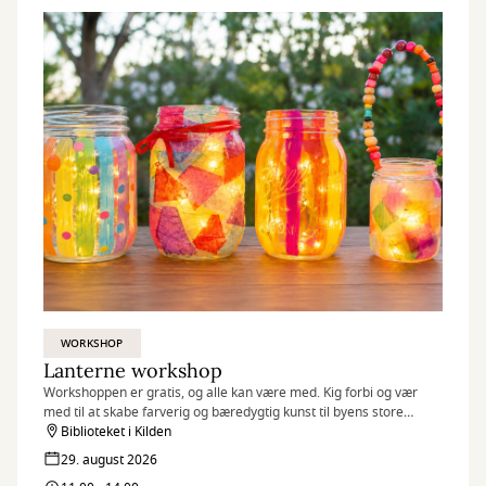
WORKSHOP
Lanterne workshop
Workshoppen er gratis, og alle kan være med. Kig forbi og vær
med til at skabe farverig og bæredygtig kunst til byens store
fællesspisning.
Biblioteket i Kilden
Børn og familie og som et opløb til DLB (Det længste bord) d. 5.
29. august 2026
september i Kilden