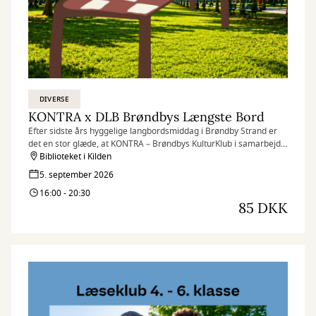
DIVERSE
KONTRA x DLB Brøndbys Længste Bord
Efter sidste års hyggelige langbordsmiddag i Brøndby Strand er
det en stor glæde, at KONTRA – Brøndbys KulturKlub i samarbejde
med Kulturhuset Kilden, Det Længste Bord (DLB), lokale aktører
Biblioteket i Kilden
og spændende nye samarbejdspartnere dækker op til
5. september 2026
langbordsmiddag i Brøndbyøster.
16:00 - 20:30
85 DKK