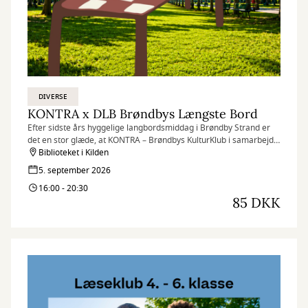
DIVERSE
KONTRA x DLB Brøndbys Længste Bord
Efter sidste års hyggelige langbordsmiddag i Brøndby Strand er
det en stor glæde, at KONTRA – Brøndbys KulturKlub i samarbejde
med Kulturhuset Kilden, Det Længste Bord (DLB), lokale aktører
Biblioteket i Kilden
og spændende nye samarbejdspartnere dækker op til
5. september 2026
langbordsmiddag i Brøndbyøster.
16:00 - 20:30
85 DKK