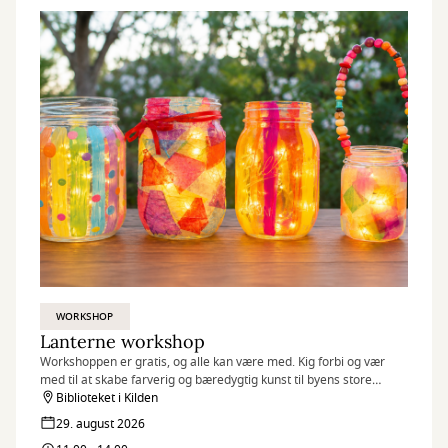
WORKSHOP
Lanterne workshop
Workshoppen er gratis, og alle kan være med. Kig forbi og vær
med til at skabe farverig og bæredygtig kunst til byens store
fællesspisning.
Biblioteket i Kilden
Børn og familie og som et opløb til DLB (Det længste bord) d. 5.
29. august 2026
september i Kilden