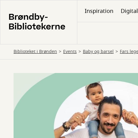
Gå
Inspiration
Digita
til
hovedindhold
Biblioteket i Brønden
Events
Baby og barsel
Fars leg