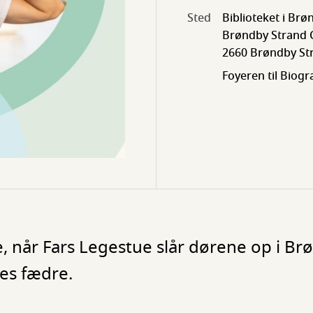
Sted
Biblioteket i Br
Brøndby Strand 
2660 Brøndby St
Foyeren til Biog
når Fars Legestue slår dørene op i Brø
res fædre.