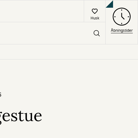
Husk
Åbningstider
6
gestue