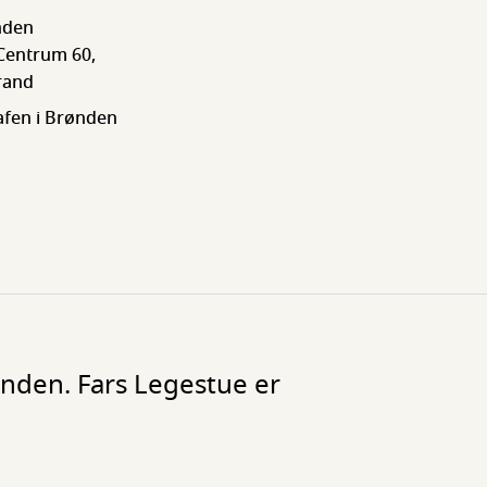
ønden
Centrum 60,
rand
rafen i Brønden
nden. Fars Legestue er