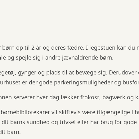
r børn op til 2 år og deres fædre. I legestuen kan d
le og spejle sig i andre jævnaldrende børn.
legetøj, gynger og plads til at bevæge sig. Derudover 
urhuset er der gode parkeringsmuligheder og busfor
nen serverer hver dag lækker frokost, bagværk og ka
ørnebibliotekarer vil skiftevis være tilgængelige i h
dit barns sundhed og trivsel eller har brug for gode i
dit barn.