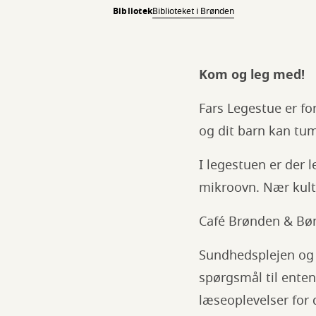
Bibliotek
Biblioteket i Brønden
Kom og leg med!
Fars Legestue er fo
og dit barn kan tum
I legestuen er der 
mikroovn. Nær kult
Café Brønden & Bøn
Sundhedsplejen og b
spørgsmål til enten 
læseoplevelser for 