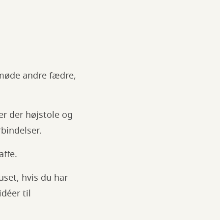
u møde andre fædre,
er der højstole og
bindelser.
ffe.
uset, hvis du har
déer til