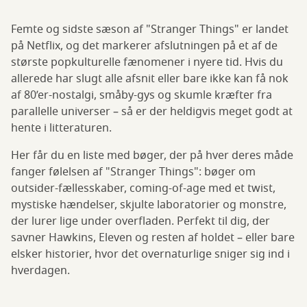
Femte og sidste sæson af "Stranger Things" er landet
på Netflix, og det markerer afslutningen på et af de
største popkulturelle fænomener i nyere tid. Hvis du
allerede har slugt alle afsnit eller bare ikke kan få nok
af 80’er-nostalgi, småby-gys og skumle kræfter fra
parallelle universer – så er der heldigvis meget godt at
hente i litteraturen.
Her får du en liste med bøger, der på hver deres måde
fanger følelsen af "Stranger Things": bøger om
outsider-fællesskaber, coming-of-age med et twist,
mystiske hændelser, skjulte laboratorier og monstre,
der lurer lige under overfladen. Perfekt til dig, der
savner Hawkins, Eleven og resten af holdet – eller bare
elsker historier, hvor det overnaturlige sniger sig ind i
hverdagen.