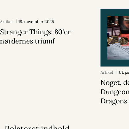
Artikel
19. november 2025
Stranger Things: 80'er-
nørdernes triumf
Artikel
01. j
Noget, d
Dungeon
Dragons
Relateret indhold