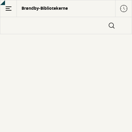
Gå
Brøndby-Bibliotekerne
til
hovedindhold