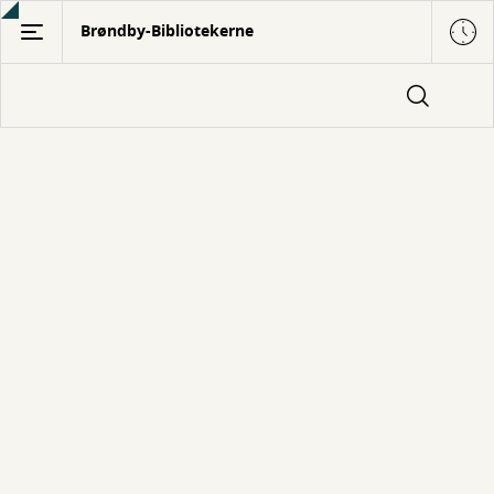
Gå
Brøndby-Bibliotekerne
til
hovedindhold