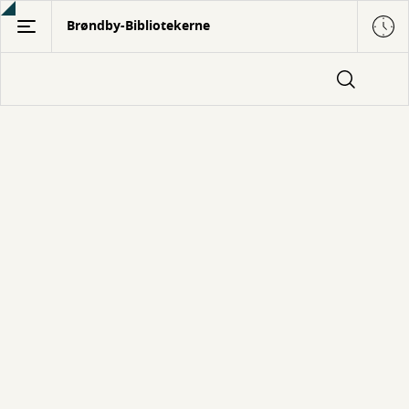
Gå
Brøndby-Bibliotekerne
til
hovedindhold