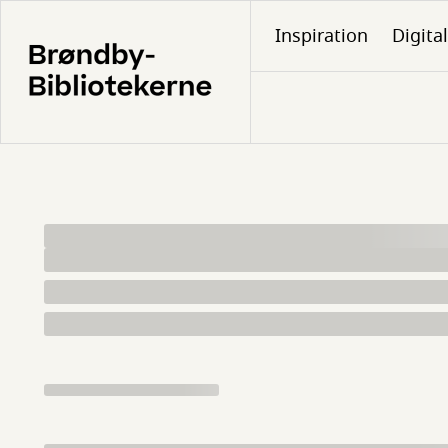
Gå
Inspiration
Digita
til
hovedindhold