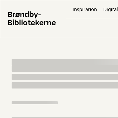
Gå
Inspiration
Digita
til
hovedindhold