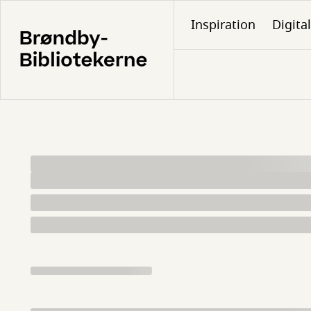
Gå
Inspiration
Digita
til
hovedindhold