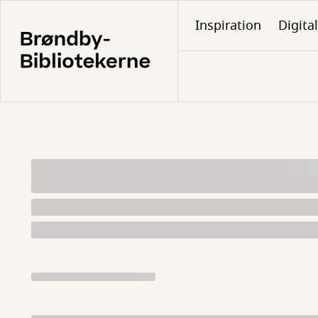
Gå
Inspiration
Digita
til
hovedindhold