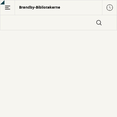
Gå
Brøndby-Bibliotekerne
til
hovedindhold