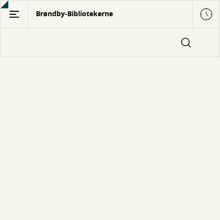
Gå
Brøndby-Bibliotekerne
til
hovedindhold