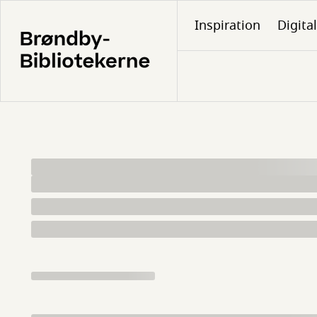
Gå
Inspiration
Digita
til
hovedindhold