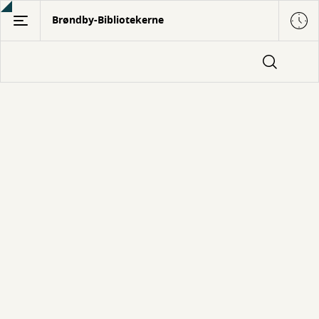
Gå
Brøndby-Bibliotekerne
til
hovedindhold