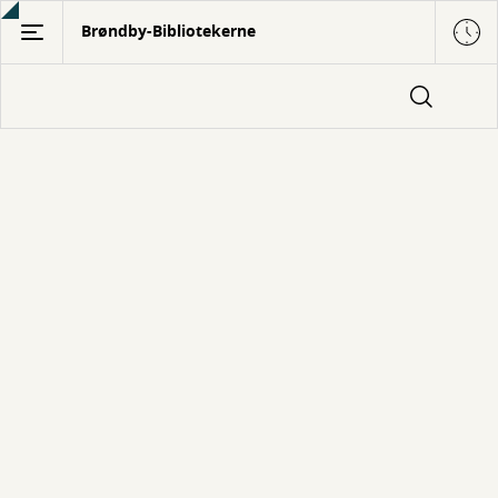
Gå
Brøndby-Bibliotekerne
til
hovedindhold