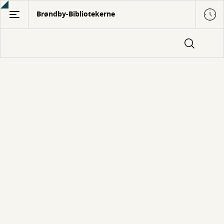
Gå
Brøndby-Bibliotekerne
til
hovedindhold