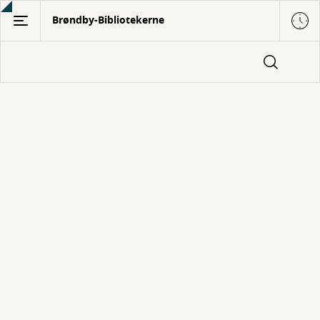
Gå
Brøndby-Bibliotekerne
til
hovedindhold