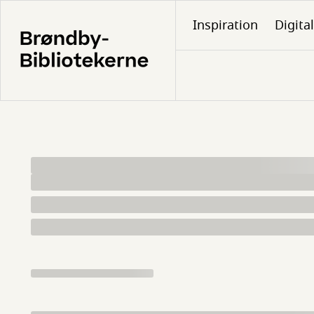
Gå
Inspiration
Digita
til
hovedindhold