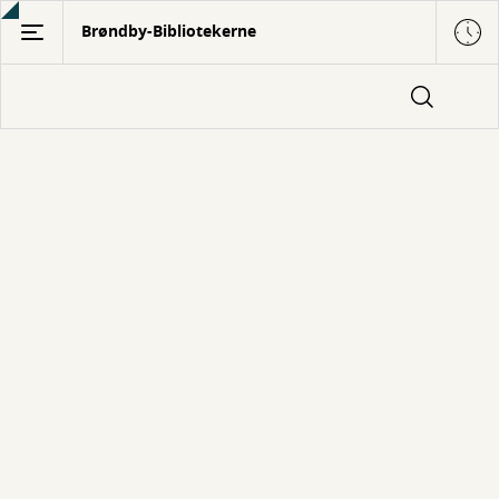
Gå
Brøndby-Bibliotekerne
til
hovedindhold