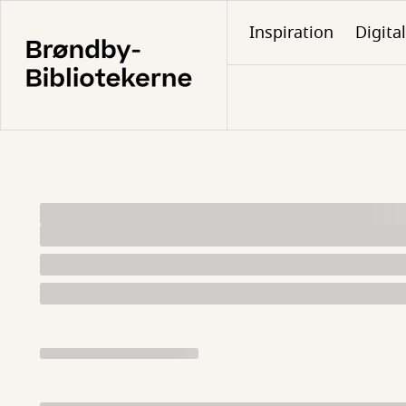
Gå
Inspiration
Digita
til
hovedindhold