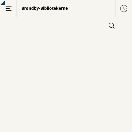
Gå
Brøndby-Bibliotekerne
til
hovedindhold