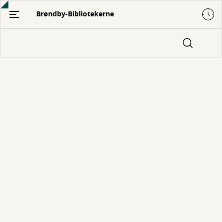
Gå
Brøndby-Bibliotekerne
til
hovedindhold