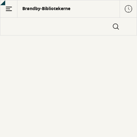
Gå
Brøndby-Bibliotekerne
til
hovedindhold