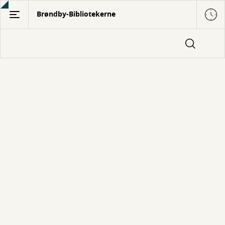
Gå
Brøndby-Bibliotekerne
til
hovedindhold