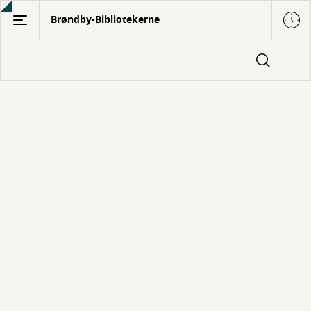
Gå
Brøndby-Bibliotekerne
til
hovedindhold