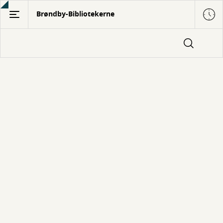
Gå
Brøndby-Bibliotekerne
til
hovedindhold