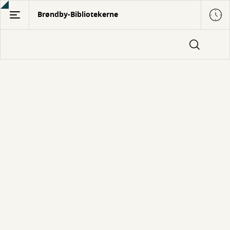
Gå
Brøndby-Bibliotekerne
til
hovedindhold