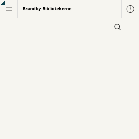
Gå
Brøndby-Bibliotekerne
til
hovedindhold