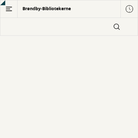
Gå
Brøndby-Bibliotekerne
til
hovedindhold