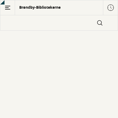
Gå
Brøndby-Bibliotekerne
til
hovedindhold