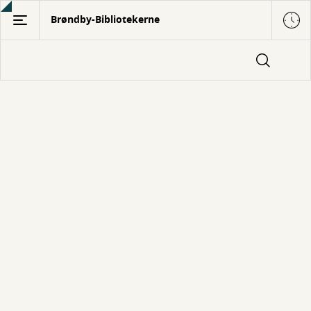
Gå
Brøndby-Bibliotekerne
til
hovedindhold