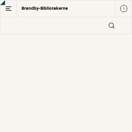
Gå
Brøndby-Bibliotekerne
til
hovedindhold