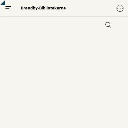
Gå
Brøndby-Bibliotekerne
til
hovedindhold