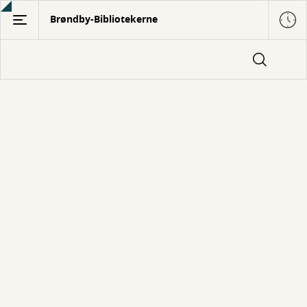
Gå
Brøndby-Bibliotekerne
til
hovedindhold