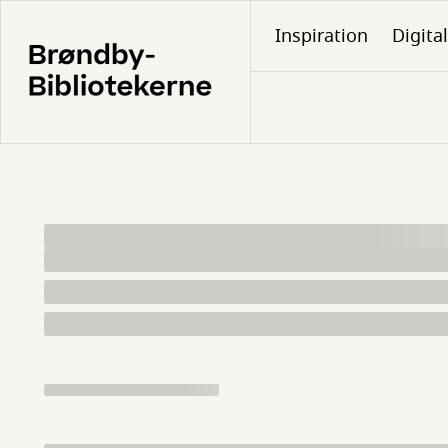
Gå
Inspiration
Digita
til
hovedindhold