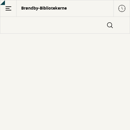
Gå
Brøndby-Bibliotekerne
til
hovedindhold