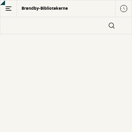
Gå
Brøndby-Bibliotekerne
til
hovedindhold