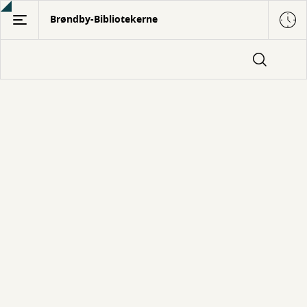
Gå
Brøndby-Bibliotekerne
til
hovedindhold